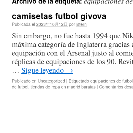
equipaciones de 
Archivo de la etiqueta:
contenido
camisetas futbol givova
Publicada el
2023年10月12日
por
istern
Sin embargo, no fue hasta 1994 que Nik
máxima categoría de Inglaterra gracias 
equipación con el Arsenal justo al com
réplicas de equipaciones de los 90. Revi
…
Sigue leyendo
→
Publicado en
Uncategorized
|
Etiquetado
equipaciones de futbol 
de futbol
,
tiendas de ropa en madrid baratas
|
Comentarios desa