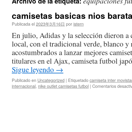
equipaciones fu
Archivo de la etiqueta:
contenido
camisetas basicas nios barat
Publicada el
2023年3月16日
por
istern
En julio, Adidas y la selección dieron a
local, con el tradicional verde, blanco y
acostumbrados a lanzar mejores camiset
titulares en el Ajax, camiseta futbol j
Sigue leyendo
→
Publicado en
Uncategorized
|
Etiquetado
camiseta inter movistar
internacional
,
nike outlet camisetas futbol
|
Comentarios desacti