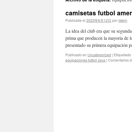
contenido
camisetas futbol amer
Publicada el
2023年6月12日
por
istern
La idea del club era que su segunda 
prima que producen la mayoría de lo
presentado su primera equipación 
Publicado en
Uncategorized
|
Etiquetado
equipaciones futbol zeus
|
Comentarios d