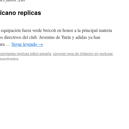
icano replicas
equipación fuera verde brócoli en honor a la principal materia
s directivos del club. Juventus de Turín y adidas ya han
para …
Sigue leyendo
→
camisetas replicas futbol españa
,
comprar ropa de imitacion en portugal
,
en
esactivados
camisetas
futbol
americano
replicas