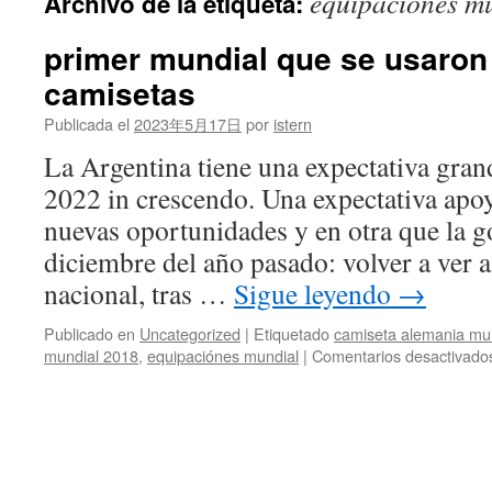
equipaciónes m
Archivo de la etiqueta:
contenido
primer mundial que se usaro
camisetas
Publicada el
2023年5月17日
por
istern
La Argentina tiene una expectativa gran
2022 in crescendo. Una expectativa apoy
nuevas oportunidades y en otra que la 
diciembre del año pasado: volver a ver 
nacional, tras …
Sigue leyendo
→
Publicado en
Uncategorized
|
Etiquetado
camiseta alemania mu
mundial 2018
,
equipaciónes mundial
|
Comentarios desactivado