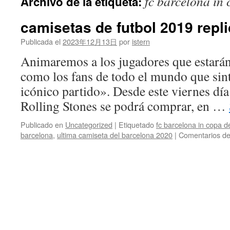
fc barcelona in 
Archivo de la etiqueta:
contenido
camisetas de futbol 2019 repl
Publicada el
2023年12月13日
por
istern
Animaremos a los jugadores que estarán
como los fans de todo el mundo que sin
icónico partido». Desde este viernes día
Rolling Stones se podrá comprar, en …
Publicado en
Uncategorized
|
Etiquetado
fc barcelona in copa de
barcelona
,
ultima camiseta del barcelona 2020
|
Comentarios de