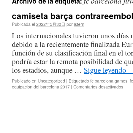
fc barcelona juv
Archivo de la etiqueta:
contenido
camiseta barça contrareembo
Publicada el
2022年5月30日
por
istern
Los internacionales tuvieron unos días
debido a la recientemente finalizada Eu
función de su clasificación final en el to
podría estar la remota posibilidad de qu
los estadios, aunque …
Sigue leyendo
Publicado en
Uncategorized
|
Etiquetado
fc barcelona games
,
f
en
equipacion del barcelona 2017
|
Comentarios desactivados
cami
barç
cont