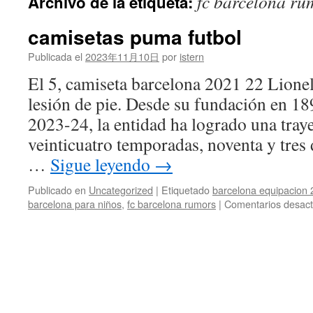
fc barcelona ru
Archivo de la etiqueta:
contenido
camisetas puma futbol
Publicada el
2023年11月10日
por
istern
El 5, camiseta barcelona 2021 22 Lione
lesión de pie. Desde su fundación en 18
2023-24, la entidad ha logrado una traye
veinticuatro temporadas, noventa y tres 
…
Sigue leyendo
→
Publicado en
Uncategorized
|
Etiquetado
barcelona equipacion 
barcelona para niños
,
fc barcelona rumors
|
Comentarios desact