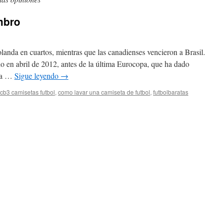
mbro
anda en cuartos, mientras que las canadienses vencieron a Brasil.
o en abril de 2012, antes de la última Eurocopa, que ha dado
rca …
Sigue leyendo
→
cb3 camisetas futbol
,
como lavar una camiseta de futbol
,
futbolbaratas
mprar
isetas
bro