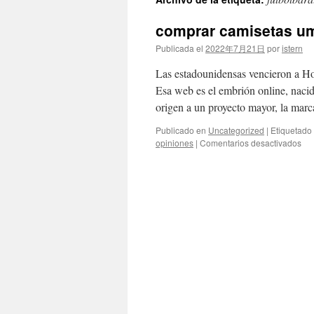
contenido
comprar camisetas u
Publicada el
2022年7月21日
por
istern
Las estadounidensas vencieron a Hol
Esa web es el embrión online, nacid
origen a un proyecto mayor, la ma
Publicado en
Uncategorized
|
Etiquetado
en
opiniones
|
Comentarios desactivados
co
cam
um