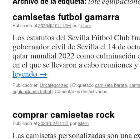
lote equipacione
Archivo de la etiqueta:
contenido
camisetas futbol gamarra
Publicada el
2023年10月12日
por
istern
Los estatutos del Sevilla Fútbol Club f
gobernador civil de Sevilla el 14 de oct
qatar mundial 2022 como culminación d
en el que se llevaron a cabo reuniones
leyendo
→
Publicado en
Uncategorized
|
Etiquetado
camiseta barata
,
camis
en
equipaciones futbol
|
Comentarios desactivados
camisetas
futbol
gamarra
comprar camisetas rock
Publicada el
2023年2月11日
por
istern
Las camisetas personalizadas son una e