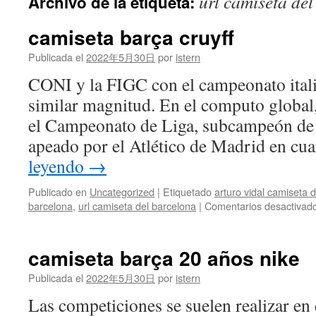
url camiseta de
Archivo de la etiqueta:
contenido
camiseta barça cruyff
Publicada el
2022年5月30日
por
istern
CONI y la FIGC con el campeonato italia
similar magnitud. En el computo global
el Campeonato de Liga, subcampeón de
apeado por el Atlético de Madrid en cu
leyendo
→
Publicado en
Uncategorized
|
Etiquetado
arturo vidal camiseta 
barcelona
,
url camiseta del barcelona
|
Comentarios desactivad
camiseta barça 20 años nike
Publicada el
2022年5月30日
por
istern
Las competiciones se suelen realizar en