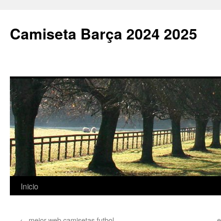
Camiseta Barça 2024 2025
Saltar
Inicio
al
←
mejor web camisetas futbol
e