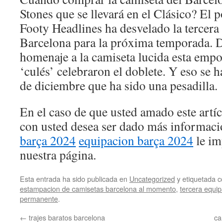
Stones que se llevará en el Clásico? El p
Footy Headlines ha desvelado la tercera
Barcelona para la próxima temporada. De
homenaje a la camiseta lucida esta empo
‘culés’ celebraron el doblete. Y eso se 
de diciembre que ha sido una pesadilla.
En el caso de que usted amado este artí
con usted desea ser dado más informac
barça 2024
equipacion barça 2024
le im
nuestra página.
Esta entrada ha sido publicada en
Uncategorized
y etiquetada
estampacion de camisetas barcelona al momento
,
tercera equi
permanente
.
←
trajes baratos barcelona
ca