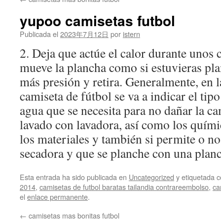
contenido
yupoo camisetas futbol
Publicada el
2023年7月12日
por
istern
2. Deja que actúe el calor durante unos
mueve la plancha como si estuvieras pl
más presión y retira. Generalmente, en l
camiseta de fútbol se va a indicar el tip
agua que se necesita para no dañar la ca
lavado con lavadora, así como los quím
los materiales y también si permite o n
secadora y que se planche con una plan
Esta entrada ha sido publicada en
Uncategorized
y etiquetada
2014
,
camisetas de futbol baratas tailandia contrareembolso
,
ca
el
enlace permanente
.
←
camisetas mas bonitas futbol