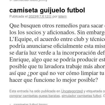
contenido
camiseta guijuelo futbol
Publicada el
2023年7月12日
por
istern
Que busquen otros remedios para sacar e
los los socios y aficionados. Sin embar
L’Equipe, el acuerdo entre club y técnic
podría anunciarse oficialmente esta mis
se daría luz verde a la incorporación def
Enrique, algo que se podría producir e
posible que tu lavadora trabaje más ahora
así que ¿por qué no ver cómo limpiar tu
hacer que funcione lo mejor posible?
Esta entrada ha sido publicada en
Uncategorized
y etiquetada
comprar camisetas guess baratas
,
simulador camisetas futbol
. 
←
camisetas futbol jimmy