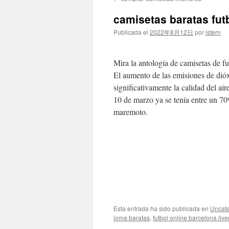
contenido
camisetas baratas fut
Publicada el
2022年8月12日
por
istern
Mira la antología de camisetas de f
El aumento de las emisiones de dió
significativamente la calidad del ai
10 de marzo ya se tenía entre un 7
maremoto.
Esta entrada ha sido publicada en
Uncate
joma baratas
,
futbol online barcelona live