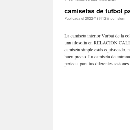
contenido
camisetas de futbol pa
Publicada el
2022年8月12日
por
istern
La camiseta interior Vurbat de la c
una filosofía en RELACION CALID
camiseta simple estás equivocado, nu
buen precio. La camiseta de entre
perfecta para tus diferentes sesione