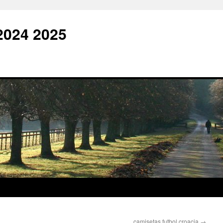
2024 2025
camisetas futbol croacia
→