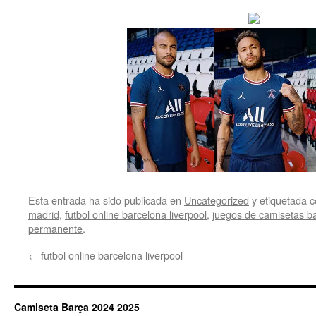
Esta entrada ha sido publicada en
Uncategorized
y etiquetada
madrid
,
futbol online barcelona liverpool
,
juegos de camisetas b
permanente
.
←
futbol online barcelona liverpool
Camiseta Barça 2024 2025