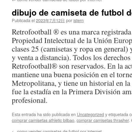
contenido
dibujo de camiseta de futbol d
Publicada el
2023年7月12日
por
istern
Retrofootball ® es una marca registrada 
Propiedad Intelectual de la Unión Euro
clases 25 (camisetas y ropa en general)
y venta a distancia). Todos los derechos
Retrofootball® son reservados. En la ac
mantiene una buena posición en el torn
Metropolitana, y tiene un historial en 
fue la estadía en la Primera División am
profesional.
Esta entrada ha sido publicada en
Uncategorized
y etiquetada
comprar camisetas athletic bilbao
,
comprar camisetas thrasher
.
←
como vender camisetas de futbol por internet