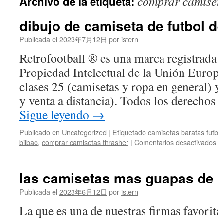
comprar camiset
Archivo de la etiqueta:
contenido
dibujo de camiseta de futbol d
Publicada el
2023年7月12日
por
istern
Retrofootball ® es una marca registrada 
Propiedad Intelectual de la Unión Euro
clases 25 (camisetas y ropa en general)
y venta a distancia). Todos los derechos
Sigue leyendo
→
Publicado en
Uncategorized
|
Etiquetado
camisetas baratas fut
bilbao
,
comprar camisetas thrasher
|
Comentarios desactivados
las camisetas mas guapas de 
Publicada el
2023年6月12日
por
istern
La que es una de nuestras firmas favori