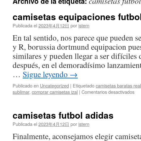
camisetas futbo
Archivo de la etiqueta:
contenido
camisetas equipaciones futbo
Publicada el
2023年4月12日
por
istern
En tal sentido, nos parece que pueden se
y R, borussia dortmund equipacion pue
similares y pueden llegar a ser difíciles 
después, en el demoradísimo lanzamien
…
Sigue leyendo
→
Publicado en
Uncategorized
|
Etiquetado
camisetas baratas real
en
sublimar
,
comprar camisetas izal
|
Comentarios desactivados
cam
equ
fut
camisetas futbol adidas
bar
Publicada el
2023年4月12日
por
istern
Finalmente, aconsejamos elegir camiset