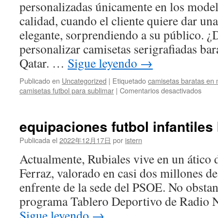
personalizadas únicamente en los mode
calidad, cuando el cliente quiere dar un
elegante, sorprendiendo a su público. 
personalizar camisetas serigrafiadas ba
Qatar. …
Sigue leyendo
→
Publicado en
Uncategorized
|
Etiquetado
camisetas baratas en 
en
camisetas futbol para sublimar
|
Comentarios desactivados
cami
futbol
adida
equipaciones futbol infantiles
Publicada el
2022年12月17日
por
istern
Actualmente, Rubiales vive en un ático de
Ferraz, valorado en casi dos millones d
enfrente de la sede del PSOE. No obstan
programa Tablero Deportivo de Radio 
Sigue leyendo
→