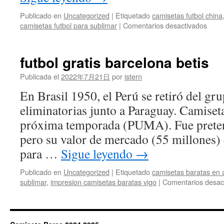
Publicado en
Uncategorized
|
Etiquetado
camisetas futbol china
en
camisetas futbol para sublimar
|
Comentarios desactivados
equip
futbol
infant
futbol gratis barcelona betis
barat
Publicada el
2022年7月21日
por
istern
En Brasil 1950, el Perú se retiró del gru
eliminatorias junto a Paraguay. Camiseta
próxima temporada (PUMA). Fue preten
pero su valor de mercado (55 millones)
para …
Sigue leyendo
→
Publicado en
Uncategorized
|
Etiquetado
camisetas baratas en
sublimar
,
impresion camisetas baratas vigo
|
Comentarios desac